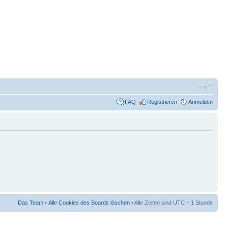
FAQ
Registrieren
Anmelden
Das Team
•
Alle Cookies des Boards löschen
• Alle Zeiten sind UTC + 1 Stunde