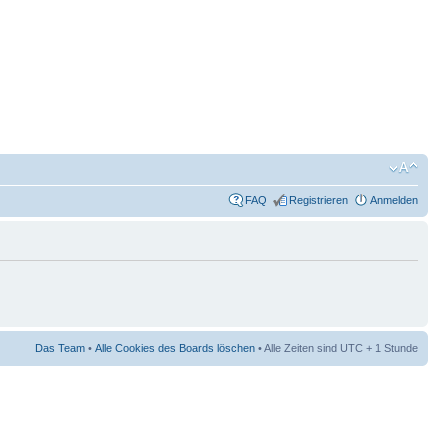
FAQ
Registrieren
Anmelden
Das Team
•
Alle Cookies des Boards löschen
• Alle Zeiten sind UTC + 1 Stunde