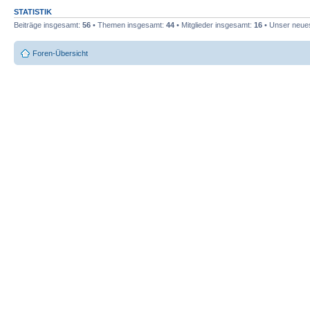
STATISTIK
Beiträge insgesamt:
56
• Themen insgesamt:
44
• Mitglieder insgesamt:
16
• Unser neues
Foren-Übersicht