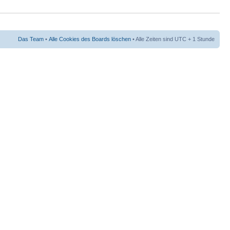
Das Team
•
Alle Cookies des Boards löschen
• Alle Zeiten sind UTC + 1 Stunde