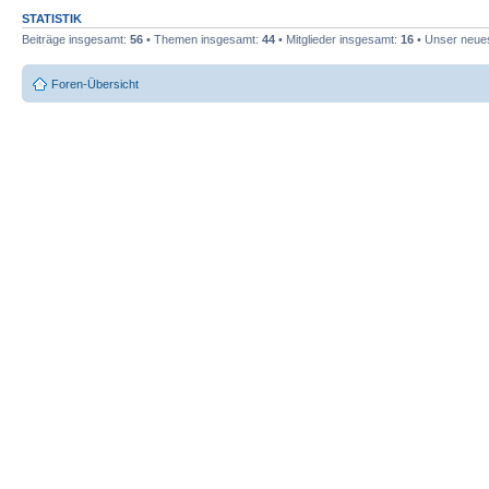
STATISTIK
Beiträge insgesamt:
56
• Themen insgesamt:
44
• Mitglieder insgesamt:
16
• Unser neues
Foren-Übersicht