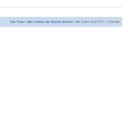
Das Team
•
Alle Cookies des Boards löschen
• Alle Zeiten sind UTC + 1 Stunde